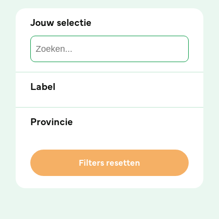
Jouw selectie
Zoeken
Search content
Label
Provincie
Filters resetten