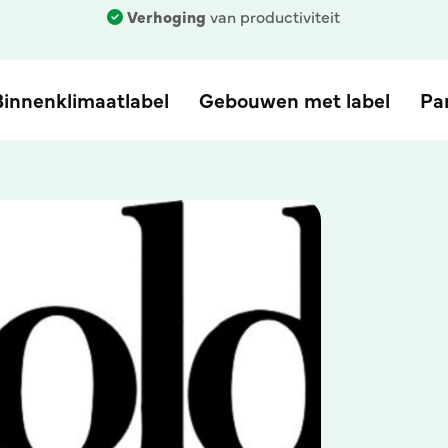
Verhoging
van productiviteit
Binnenklimaatlabel
Gebouwen met label
Pa