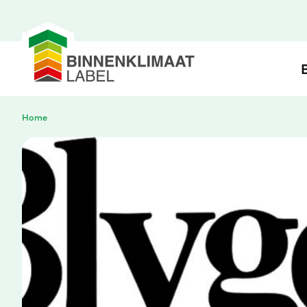
Inzicht
in het binnenklimaat van je gebouw
Home