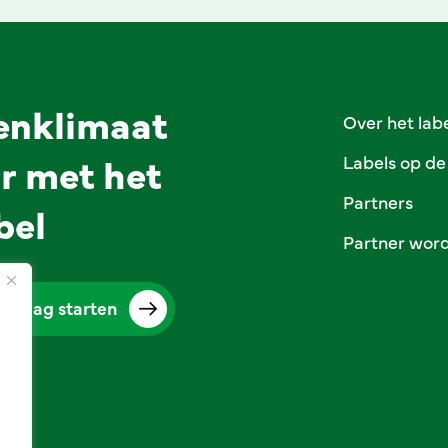
enklimaat
Over het lab
r met het
Labels op de
Partners
bel
Partner wor
vraag starten