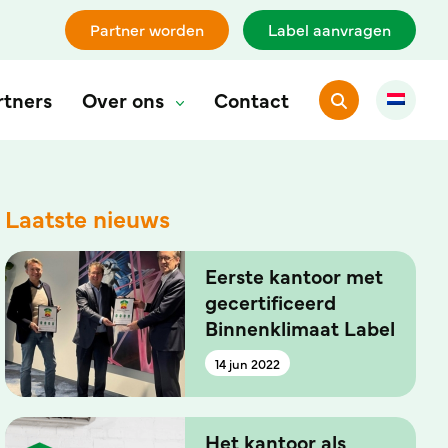
Besparing
van kosten door minder verzuim
Wij
Partner worden
Label aanvragen
rtners
Over ons
Contact
Laatste nieuws
Eerste kantoor met
gecertificeerd
Binnenklimaat Label
14 jun 2022
Het kantoor als