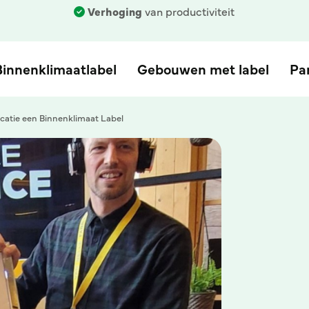
Verhoging
van productiviteit
Binnenklimaatlabel
Gebouwen met label
Pa
ocatie een Binnenklimaat Label