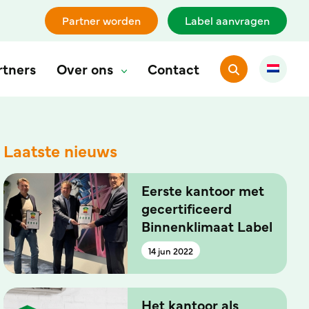
Besparing
van kosten door minder verzuim
Wij
Partner worden
Label aanvragen
rtners
Over ons
Contact
Laatste nieuws
Eerste kantoor met
gecertificeerd
Binnenklimaat Label
14 jun 2022
Het kantoor als