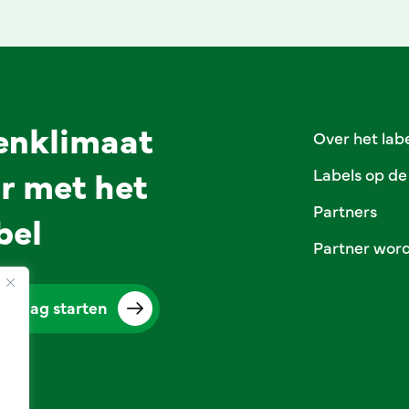
enklimaat
Over het lab
r met het
Labels op de
Partners
bel
Partner wor
vraag starten